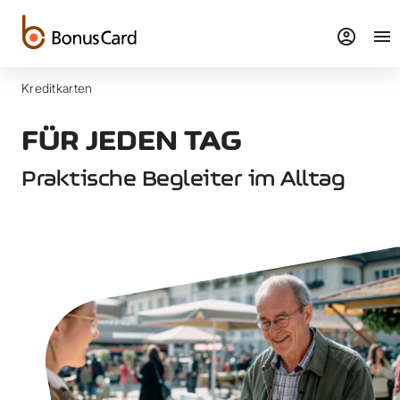
account_circle
menu
Kreditkarten
FÜR JEDEN TAG
Praktische Begleiter im Alltag