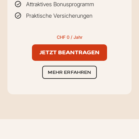
Attraktives Bonusprogramm
Praktische Versicherungen
CHF 0 / Jahr
JETZT BEANTRAGEN
MEHR ERFAHREN